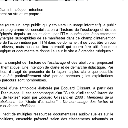
lan intrinsèque, l'intention
ssent sa structure propre :
se (outre un large public qui y trouvera un usage informatif) le public
d’un programme de sensibilisation à l’histoire de l’esclavage et de ses
s déployés depuis un an et demi par l’ITM auprès des établissements
synergies susceptibles de se manifester dans ce champ d’intervention.
de l’action initiée par l’ITM dans ce domaine : il se veut être un outil
 élèves, mais aussi un lieu interactif qui pourra être utilisé comme
ique et documentaire donne lieu sur le site à 3 grandes rubriques :
orama complet de l'histoire de l'esclavage et des abolitions, proposant
t thématique. Une intention de clarté et de démarche didactique. Par
ies, il s'agit de présenter de la façon la plus claire que possible
re a été particulièrement visé par ce parcours ; les exploitations
ce parcours sont nombreuses.
posé d'une anthologie élaborée par Édouard Glissant, à partir des
l'esclavage. Il est accompagné d'un "Guide d'utilisation" livrant de
l de textes" établi par Édouard Glissant en 2008 :
Mémoires de la
abolitions
. Le "Guide d'utilisation" :
Du bon usage des textes et
e et de ses abolitions
.
inédit de multiples ressources documentaires audiovisuelles sur le
abolitions, ensemble présenté selon des classements raisonnés et