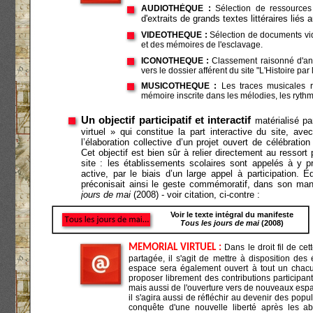
AUDIOTHÈQUE :
Sélection de ressources
d'extraits de grands textes littéraires liés
VIDÉOTHÈQUE :
Sélection de documents vidé
et des mémoires de l'esclavage.
ICONOTHÈQUE :
Classement raisonné d'anal
vers le dossier afférent du site "L'Histoire p
MUSICOTHÈQUE :
Les traces musicales r
mémoire inscrite dans les mélodies, les ryth
Un objectif participatif et interactif
matérialisé pa
virtuel » qui constitue la part interactive du site, av
l’élaboration collective d’un projet ouvert de célébrati
Cet objectif est bien sûr à relier directement au ressor
site : les établissements scolaires sont appelés à y p
active, par le biais d’un large appel à participation. 
préconisait ainsi le geste commémoratif, dans son ma
jours de mai
(2008) - voir citation, ci-contre :
Voir le texte intégral du manifeste
Tous les jours de mai
(2008)
MÉMORIAL VIRTUEL :
Dans le droit fil de ce
partagée, il s'agit de mettre à disposition des
espace sera également ouvert à tout un chacun
proposer librement des contributions participan
mais aussi de l'ouverture vers de nouveaux espa
il s'agira aussi de réfléchir au devenir des popu
conquête d'une nouvelle liberté après les abo