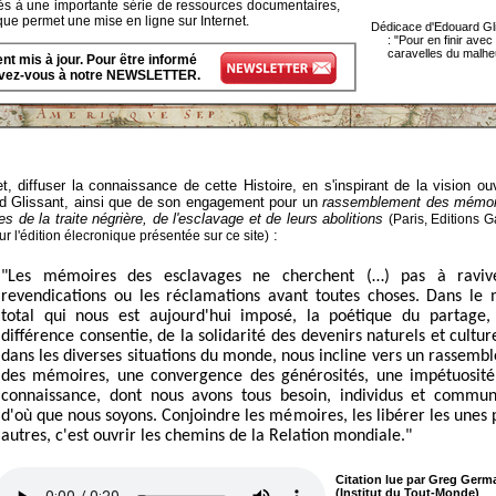
ès à une importante série de ressources documentaires,
 que permet une mise en ligne sur Internet.
Dédicace d'Édouard Gl
: "Pour en finir avec
caravelles du malhe
t mis à jour. Pour être informé
rivez-vous à notre NEWSLETTER.
t, diffuser la connaissance de cette Histoire, en s'inspirant de la vision ou
ard Glissant, ainsi que de son engagement pour un
rassemblement des mémoi
 de la traite négrière, de l'esclavage et de leurs abolitions
(Paris, Editions G
:
r l'édition élecronique présentée sur ce site)
"Les mémoires des esclavages ne cherchent (…) pas à raviv
revendications ou les réclamations avant toutes choses. Dans le
total qui nous est aujourd'hui imposé, la poétique du partage,
différence consentie, de la solidarité des devenirs naturels et cultur
dans les diverses situations du monde, nous incline vers un rassemb
des mémoires, une convergence des générosités, une impétuosité
connaissance, dont nous avons tous besoin, individus et commun
d'où que nous soyons. Conjoindre les mémoires, les libérer les unes 
autres, c'est ouvrir les chemins de la Relation mondiale."
Citation lue par Greg Germ
(Institut du Tout-Monde)