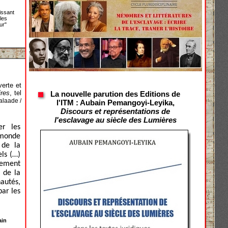
issant
 les
ur"
verte et
res
, tel
La nouvelle parution des Éditions de
alaade /
l'ITM : Aubain Pemangoyi-Leyika,
Discours et représentations de
l'esclavage au siècle des Lumières
er les
 monde
 de la
els (…)
lement
 de la
autés,
par les
ain