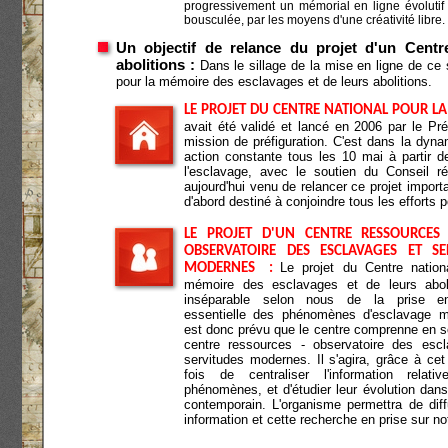
progressivement un mémorial en ligne évolutif e
bousculée, par les moyens d'une créativité libre.
Un objectif de relance du projet d'un Centr
abolitions :
Dans le sillage de la mise en ligne de ce si
pour la mémoire des esclavages et de leurs abolitions.
LE PROJET DU CENTRE NATIONAL POUR LA
avait été validé et lancé en 2006 par le Pr
mission de préfiguration. C'est dans la dyna
action constante tous les 10 mai à partir d
l'esclavage, avec le soutien du Conseil r
aujourd'hui venu de relancer ce projet importa
d'abord destiné à conjoindre tous les efforts 
LE PROJET D'UN CENTRE RESSOURCES
OBSERVATOIRE DES ESCLAVAGES ET SE
Le projet du Centre nation
MODERNES :
mémoire des esclavages et de leurs aboli
inséparable selon nous de la prise 
essentielle des phénomènes d'esclavage m
est donc prévu que le centre comprenne en s
centre ressources - observatoire des esc
servitudes modernes. Il s'agira, grâce à cet 
fois de centraliser l'information relat
phénomènes, et d'étudier leur évolution dan
contemporain. L'organisme permettra de diff
information et cette recherche en prise sur n