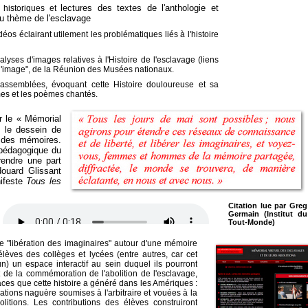
lectures des textes de l'anthologie et
 historiques et
 au thème de l'esclavage
os éclairant utilement les problématiques liés à l'histoire
yses d'images relatives à l'Histoire de l'esclavage (liens
ar l'image", de la Réunion des Musées nationaux.
assemblées, évoquant cette Histoire douloureuse et sa
mes et les poèmes chantés
.
r le « Mémorial
ec le dessein de
on des mémoires.
t pédagogique du
rendre une part
Édouard Glissant
nifeste
Tous les
Citation lue par Greg
Germain (Institut du
Tout-Monde)
tte "libération des imaginaires" autour d'une mémoire
 élèves des collèges et lycées (entre autres, car cet
) un espace interactif au sein duquel ils pourront
t de la commémoration de l'abolition de l'esclavage,
ces que cette histoire a généré dans les Amériques :
lations naguère soumises à l'arbitraire et vouées à la
litions. Les contributions des élèves construiront