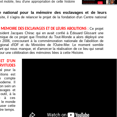
t mobile, lieu d'une appropriation de cette histoire
e national pour la mémoire des esclavages et de leurs
te, il s'agira de relancer le projet de la fondation d'un Centre national
Ce projet
 MÉMOIRE DES ESCLAVAGES ET DE LEURS ABOLITIONS :
ésident Jacques Chirac qui en avait confié à Édouard Glissant une
mique de ce projet que l'Institut du Tout-Monde a alors déployé une
e 2006, concourant à la commémoration nationale de l'abolition de
égional d'IDF et du Ministère de l'Outre-Mer. Le moment semble
nt qui nous manque, et d'amorcer la réalisation de ce lieu qui serait
pour une célébration des mémoires liées à cette Histoire.
 ET D'UN
RVITUDES
al pour la
tions est
en compte
oderne. Il
on sein un
lavages et
outil, à la
ive à ces
s le monde
user cette
otre temps.