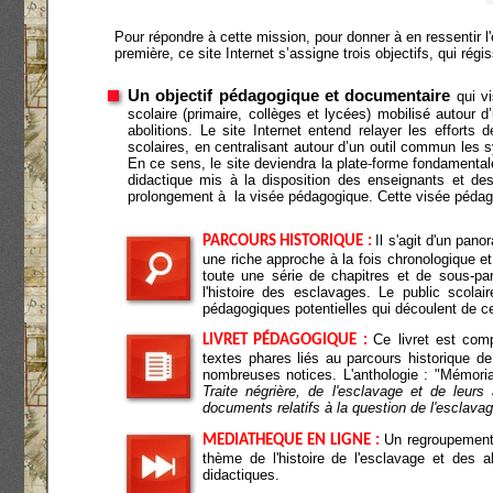
Pour répondre à cette mission, pour donner à en ressentir l'é
première, ce site Internet s’assigne trois objectifs, qui régi
Un objectif pédagogique et documentaire
qui vi
scolaire (primaire, collèges et lycées) mobilisé autour 
abolitions. Le site Internet entend relayer les effort
scolaires, en centralisant autour d’un outil commun les 
En ce sens, le site deviendra la plate-forme fondamentale 
didactique mis à la disposition des enseignants et des
prolongement à la visée pédagogique. Cette visée pédagog
Il s'agit d'un pan
PARCOURS HISTORIQUE :
une riche approche à la fois chronologique e
toute une série de chapitres et de sous-part
l'histoire des esclavages. Le public scolai
pédagogiques potentielles qui découlent de 
Ce livret est com
LIVRET PÉDAGOGIQUE :
textes phares liés au parcours historique de 
nombreuses notices. L'anthologie : "Mémoria
Traite négrière, de l'esclavage et de leurs 
documents relatifs à la question de l'esclavag
Un regroupement 
MÉDIATHÈQUE EN LIGNE :
thème de l'histoire de l'esclavage et des 
didactiques.